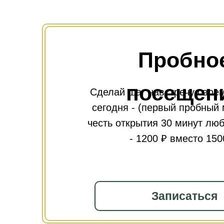
Пробно
посещен
Сделай шаг навстречу свое
сегодня - (первый пробный 
честь открытия 30 минут лю
- 1200 ₽ вместо 150
Записаться