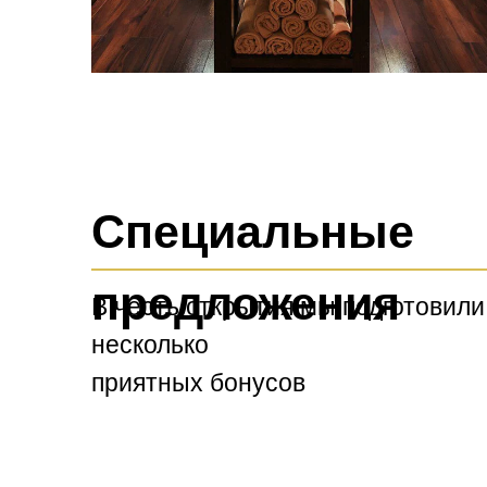
Специальные
предложения
В честь открытия мы подготовили
несколько
приятных бонусов